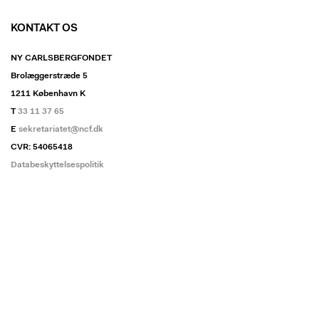
KONTAKT OS
NY CARLSBERGFONDET
Brolæggerstræde 5
1211 København K
T
33 11 37 65
E
sekretariatet@ncf.dk
CVR: 54065418
Databeskyttelsespolitik