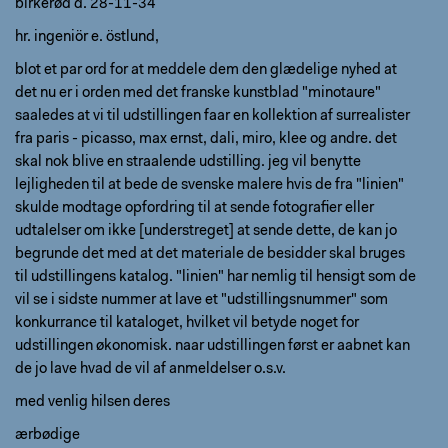
birkerød d. 28-11-34
hr. ingeniör e. östlund,
blot et par ord for at meddele dem den glædelige nyhed at
det nu er i orden med det franske kunstblad "minotaure"
saaledes at vi til udstillingen faar en kollektion af surrealister
fra paris - picasso, max ernst, dali, miro, klee og andre. det
skal nok blive en straalende udstilling. jeg vil benytte
lejligheden til at bede de svenske malere hvis de fra "linien"
skulde modtage opfordring til at sende fotografier eller
udtalelser om ikke [understreget] at sende dette, de kan jo
begrunde det med at det materiale de besidder skal bruges
til udstillingens katalog. "linien" har nemlig til hensigt som de
vil se i sidste nummer at lave et "udstillingsnummer" som
konkurrance til kataloget, hvilket vil betyde noget for
udstillingen økonomisk. naar udstillingen først er aabnet kan
de jo lave hvad de vil af anmeldelser o.s.v.
med venlig hilsen deres
ærbødige