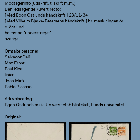
Modtagerinfo (udskrift, tilskrift m.m.)
Den ledsagende kuvert recto:
[Med Egon Östlunds håndskrift:] 28/11-34
[Med Vilhelm Bjerke-Petersens håndskrift:] hr. maskiningeniör
e. östlund
halmstad [understreget]
sverige.
Omtalte personer
Salvador Dalí
Max Ernst
Paul Klee
linien
Joan Miró
Pablo Picasso
Arkivplacering
Egon Östlunds arkiv. Universitetsbiblioteket, Lunds universitet.
Original