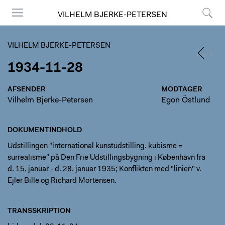
VILHELM BJERKE-PETERSEN
Menu
Søg
VILHELM BJERKE-PETERSEN
1934-11-28
TILBA
AFSENDER
MODTAGER
Vilhelm Bjerke-Petersen
Egon Östlund
DOKUMENTINDHOLD
Udstillingen "international kunstudstilling. kubisme =
surrealisme" på Den Frie Udstillingsbygning i København fra
d. 15. januar - d. 28. januar 1935; Konflikten med "linien" v.
Ejler Bille og Richard Mortensen.
TRANSSKRIPTION