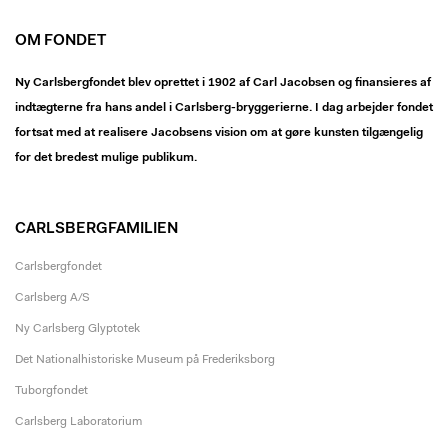
OM FONDET
Ny Carlsbergfondet blev oprettet i 1902 af Carl Jacobsen og finansieres af
indtægterne fra hans andel i Carlsberg-bryggerierne. I dag arbejder fondet
fortsat med at realisere Jacobsens vision om at gøre kunsten tilgængelig
for det bredest mulige publikum.
CARLSBERGFAMILIEN
Carlsbergfondet
Carlsberg A/S
Ny Carlsberg Glyptotek
Det Nationalhistoriske Museum på Frederiksborg
Tuborgfondet
Carlsberg Laboratorium