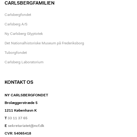
CARLSBERGFAMILIEN
Carlsbergfondet
Carlsberg A/S
Ny Carlsberg Glyptotek
Det Nationalhistoriske Museum på Frederiksborg
Tuborgfondet
Carlsberg Laboratorium
KONTAKT OS
NY CARLSBERGFONDET
Brolæggerstræde 5
1211 København K
T
33 11 37 65
E
sekretariatet@ncf.dk
CVR: 54065418