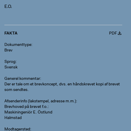
E.O.
FAKTA
PDF
Dokumenttype
Brev
Sprog
Svensk
Generel kommentar
Der er tale om et brevkoncept, dvs. en håndskrevet kopi af brevet
som sendtes.
Afsenderinfo (lakstempel, adresse m.m.)
Brevhoved på brevet f.o.:
Maskiningeniör E. Östlund
Halmstad
Modtagersted