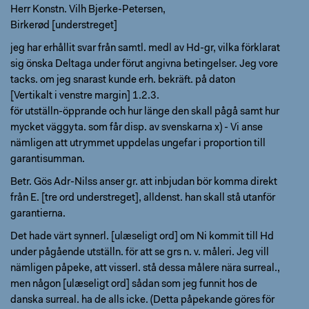
Herr Konstn. Vilh Bjerke-Petersen,
Birkerød [understreget]
jeg har erhållit svar från samtl. medl av Hd-gr, vilka förklarat
sig önska Deltaga under förut angivna betingelser. Jeg vore
tacks. om jeg snarast kunde erh. bekräft. på daton
[Vertikalt i venstre margin] 1.2.3.
för utställn-öpprande och hur länge den skall pågå samt hur
mycket väggyta. som får disp. av svenskarna x) - Vi anse
nämligen att utrymmet uppdelas ungefar i proportion till
garantisumman.
Betr. Gös Adr-Nilss anser gr. att inbjudan bör komma direkt
från E. [tre ord understreget], alldenst. han skall stå utanför
garantierna.
Det hade värt synnerl. [ulæseligt ord] om Ni kommit till Hd
under pågående utställn. för att se grs n. v. måleri. Jeg vill
nämligen påpeke, att visserl. stå dessa målere nära surreal.,
men någon [ulæseligt ord] sådan som jeg funnit hos de
danska surreal. ha de alls icke. (Detta påpekande göres för