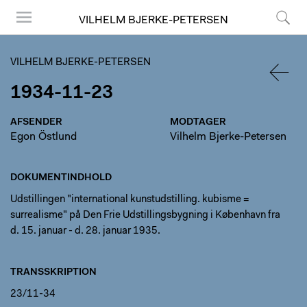
VILHELM BJERKE-PETERSEN
Menu
Søg
VILHELM BJERKE-PETERSEN
1934-11-23
TILBA
AFSENDER
MODTAGER
Egon Östlund
Vilhelm Bjerke-Petersen
DOKUMENTINDHOLD
Udstillingen "international kunstudstilling. kubisme =
surrealisme" på Den Frie Udstillingsbygning i København fra
d. 15. januar - d. 28. januar 1935.
TRANSSKRIPTION
23/11-34