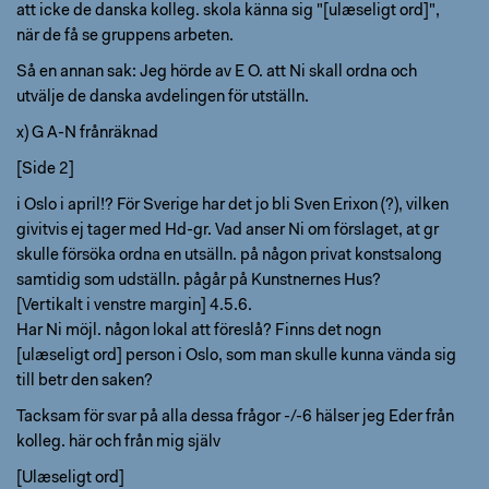
att icke de danska kolleg. skola känna sig "[ulæseligt ord]",
när de få se gruppens arbeten.
Så en annan sak: Jeg hörde av E O. att Ni skall ordna och
utvälje de danska avdelingen för utställn.
x) G A-N frånräknad
[Side 2]
i Oslo i april!? För Sverige har det jo bli Sven Erixon (?), vilken
givitvis ej tager med Hd-gr. Vad anser Ni om förslaget, at gr
skulle försöka ordna en utsälln. på någon privat konstsalong
samtidig som udställn. pågår på Kunstnernes Hus?
[Vertikalt i venstre margin] 4.5.6.
Har Ni möjl. någon lokal att föreslå? Finns det nogn
[ulæseligt ord] person i Oslo, som man skulle kunna vända sig
till betr den saken?
Tacksam för svar på alla dessa frågor -/-6 hälser jeg Eder från
kolleg. här och från mig själv
[Ulæseligt ord]