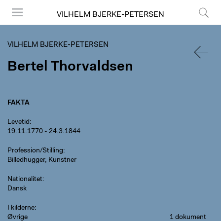
VILHELM BJERKE-PETERSEN
Menu
Søg
VILHELM BJERKE-PETERSEN
Bertel Thorvaldsen
TILBA
FAKTA
Levetid
19.11.1770 - 24.3.1844
Profession/Stilling
Billedhugger, Kunstner
Nationalitet
Dansk
I kilderne
Øvrige
1 dokument