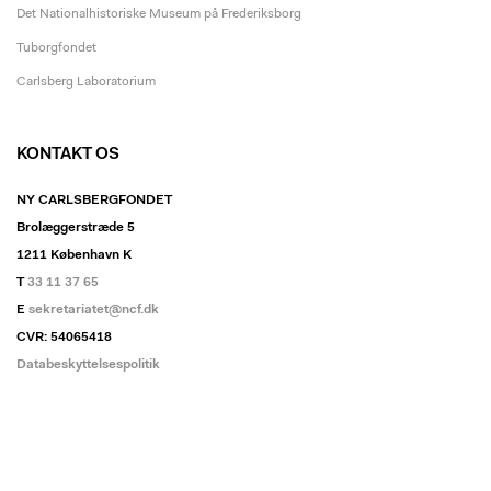
Det Nationalhistoriske Museum på Frederiksborg
Tuborgfondet
Carlsberg Laboratorium
KONTAKT OS
NY CARLSBERGFONDET
Brolæggerstræde 5
1211 København K
T
33 11 37 65
E
sekretariatet@ncf.dk
CVR: 54065418
Databeskyttelsespolitik