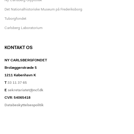
Ny Carlsberg Glyptotek
Det Nationalhistoriske Museum på Frederiksborg
Tuborgfondet
Carlsberg Laboratorium
KONTAKT OS
NY CARLSBERGFONDET
Brolæggerstræde 5
1211 København K
T
33 11 37 65
E
sekretariatet@ncf.dk
CVR: 54065418
Databeskyttelsespolitik