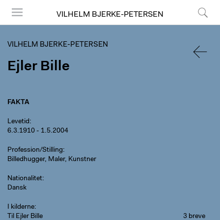
VILHELM BJERKE-PETERSEN
Menu
Søg
VILHELM BJERKE-PETERSEN
Ejler Bille
TILBA
FAKTA
Levetid
6.3.1910 - 1.5.2004
Profession/Stilling
Billedhugger, Maler, Kunstner
Nationalitet
Dansk
I kilderne
Til Ejler Bille
3 breve