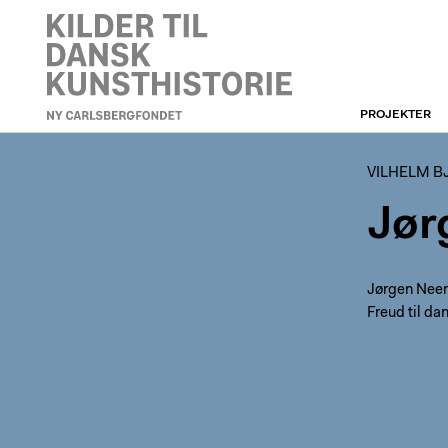
PROJEKTER
VILHELM BJERKE-
PETERSEN
VILHELM B
Jør
Jørgen Neer
Freud til da