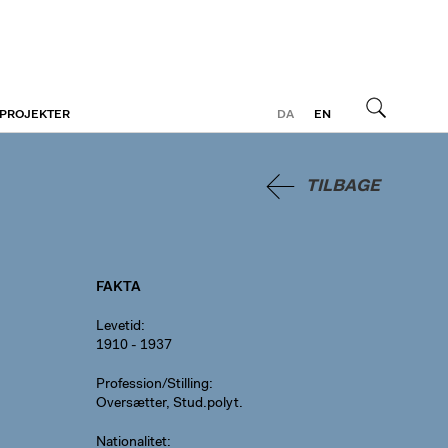
 PROJEKTER
DA
EN
Søg
TILBAGE
FAKTA
Levetid
1910 - 1937
Profession/Stilling
Oversætter, Stud.polyt.
Nationalitet