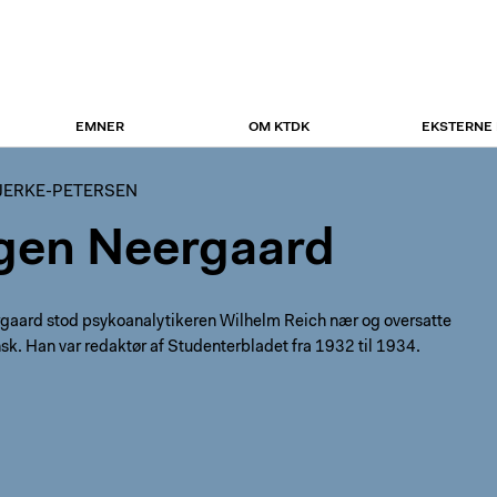
EMNER
OM KTDK
EKSTERNE
JERKE-PETERSEN
gen Neergaard
gaard stod psykoanalytikeren Wilhelm Reich nær og oversatte
nsk. Han var redaktør af Studenterbladet fra 1932 til 1934.