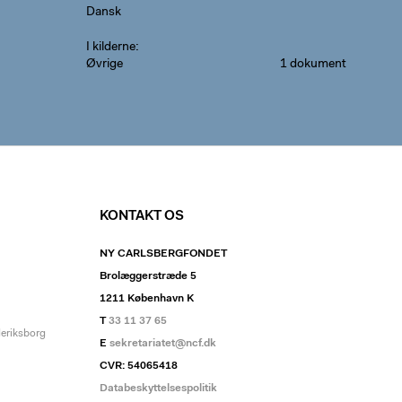
Dansk
I kilderne
Øvrige
1 dokument
KONTAKT OS
NY CARLSBERGFONDET
Brolæggerstræde 5
1211 København K
T
33 11 37 65
deriksborg
E
sekretariatet@ncf.dk
CVR: 54065418
Databeskyttelsespolitik